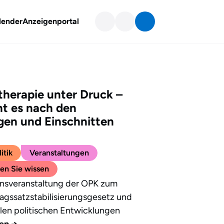
lender
Anzeigenportal
herapie unter Druck –
t es nach den
en und Einschnitten
itik
Veranstaltungen
en Sie wissen
onsveranstaltung der OPK zum
agssatzstabilisierungsgesetz und
len politischen Entwicklungen
sen
→