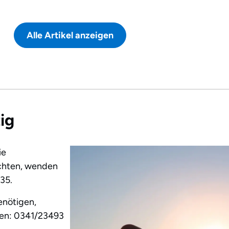
Alle Artikel anzeigen
ig
ie
chten, wenden
35.
enötigen,
hsen: 0341/23493