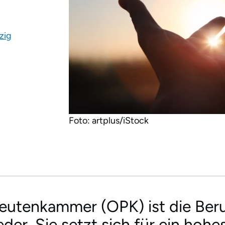
zig
Foto: artplus/iStock
utenkammer (OPK) ist die Beru
ieder. Sie setzt sich für ein ho