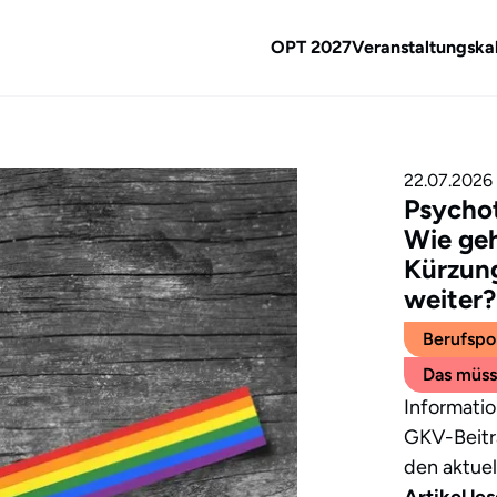
erapeutenkammer
OPT 2027
Veranstaltungska
22.07.2026
Psychot
Wie geh
Kürzung
weiter?
Berufspol
Das müss
Informati
GKV-Beitr
den aktuel
Artikel le