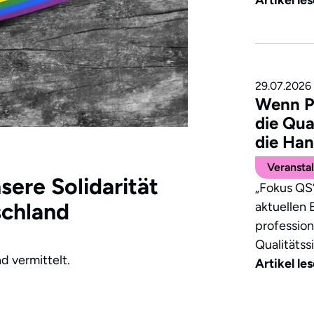
29.07.2026
Wenn P
die Qua
die Ha
Veransta
sere Solidarität
„Fokus QS“
schland
aktuellen
professio
Qualitätss
d vermittelt.
Artikel le