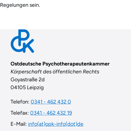
Regelungen sein.
Contact
Ostdeutsche Psychotherapeutenkammer
Körperschaft des öffentlichen Rechts
Goyastraße 2d
04105 Leipzig
Telefon:
0341 - 462 432 0
Telefax:
0341 - 462 432 19
E-Mail:
info(at)opk-info(dot)de