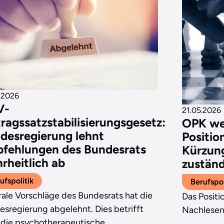
.2026
V-
21.05.2026
tragssatzstabilisierungsgesetz:
OPK we
desregierung lehnt
Positio
fehlungen des Bundesrats
Kürzung
rheitlich ab
zuständ
ufspolitik
Berufspol
ale Vorschläge des Bundesrats hat die
Das Positi
sregierung abgelehnt. Dies betrifft
Nachlesen
 die psychotherapeutische…