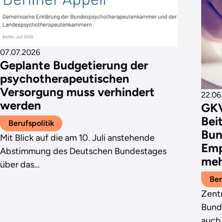
07.07.2026
Geplante Budgetierung der
psychotherapeutischen
Versorgung muss verhindert
22.06
werden
GK
Bei
Berufspolitik
Bun
Mit Blick auf die am 10. Juli anstehende
Emp
Abstimmung des Deutschen Bundestages
meh
über das…
Ber
Zentr
Bunde
auch