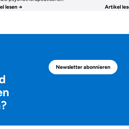
el lesen
→
Artikel le
Newsletter abonnieren
d
en
n?