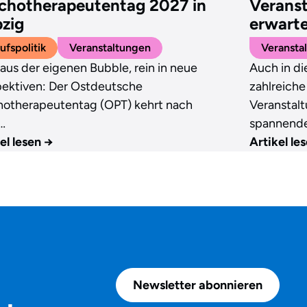
chotherapeutentag 2027 in
Veranst
pzig
erwarte
ufspolitik
Veranstaltungen
Veransta
aus der eigenen Bubble, rein in neue
Auch in di
pektiven: Der Ostdeutsche
zahlreiche
hotherapeutentag (OPT) kehrt nach
Veranstalt
…
spannend
el lesen
→
Artikel le
Newsletter abonnieren