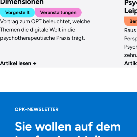
Dimensionen
Psy
Lei
Vorgestellt
Veranstaltungen
Vortrag zum OPT beleuchtet, welche
Ber
Themen die digitale Welt in die
Raus 
psychotherapeutische Praxis trägt.
Pers
Psyc
zehn
Artikel lesen
→
Artik
OPK-NEWSLETTER
Sie wollen auf dem